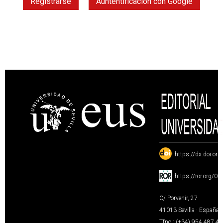
Registrarse
Auntentificación con Google
:
https://dx.doi.or
:
https://ror.org/0
C/ Porvenir, 27
41013 Sevilla · España
Tfno.: (+34) 954 487 4