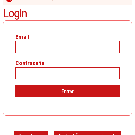
MENSAJE DE ERROR
Login
Email
Contraseña