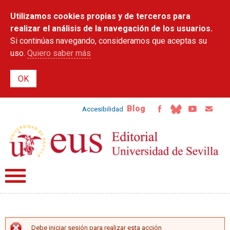
Pasar al
Utilizamos cookies propias y de terceros para
contenido
principal
realizar el análisis de la navegación de los usuarios.
Si continúas navegando, consideramos que aceptas su
uso.
Quiero saber más
Blog
Accesibilidad
Debe iniciar sesión para realizar esta acción