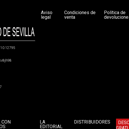
Aviso
Condiciones de
Política de
legal
venta
devolucione
g/10.12795
5sv8jh98
47
A CON
LA
DISTRIBUIDORES
DES
OS
EDITORIAL
GRATU