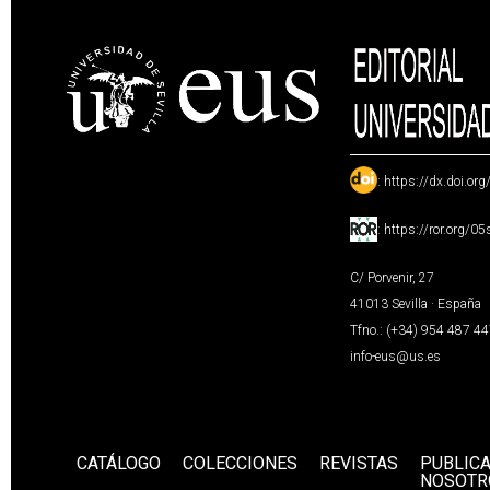
:
https://dx.doi.or
:
https://ror.org/0
C/ Porvenir, 27
41013 Sevilla · España
Tfno.: (+34) 954 487 4
info-eus@us.es
CATÁLOGO
COLECCIONES
REVISTAS
PUBLIC
NOSOTR