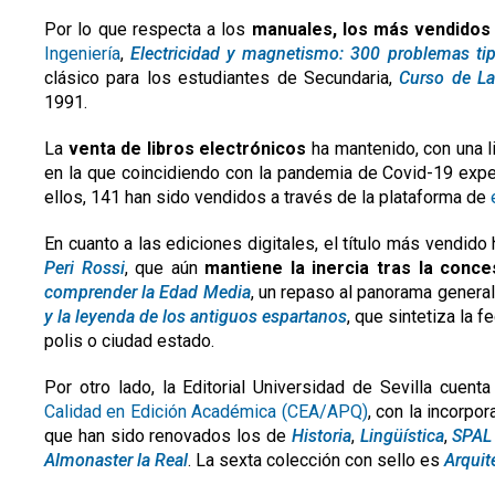
Por lo que respecta a los
manuales, los más vendidos
Ingeniería
,
Electricidad y magnetismo: 300 problemas tip
clásico para los estudiantes de Secundaria,
Curso de La
1991.
La
venta de libros electrónicos
ha mantenido, con una l
en la que coincidiendo con la pandemia de Covid-19 expe
ellos, 141 han sido vendidos a través de la plataforma de
En cuanto a las ediciones digitales, el título más vendido
Peri Rossi
, que aún
mantiene la inercia tras la conc
comprender la Edad Media
, un repaso al panorama genera
y la leyenda de los antiguos espartanos
, que sintetiza la f
polis o ciudad estado.
Por otro lado, la Editorial Universidad de Sevilla cuent
Calidad en Edición Académica (CEA/APQ)
, con la incorpo
que han sido renovados los de
Historia
,
Lingüística
,
SPAL 
Almonaster la Real
. La sexta colección con sello es
Arquit