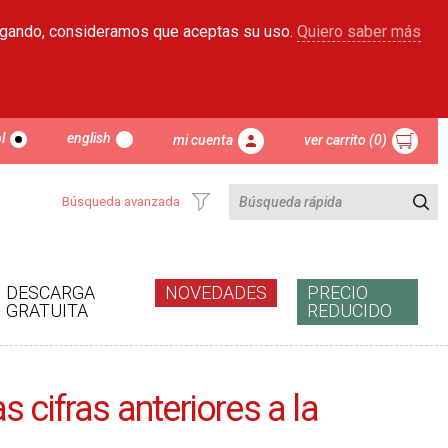
egando, consideramos que aceptas su uso.
Quiero saber más
l
english
mi cuenta
ver carrito (0)
Búsqueda avanzada
DESCARGA
NOVEDADES
PRECIO
GRATUITA
REDUCIDO
s cifras anteriores a la