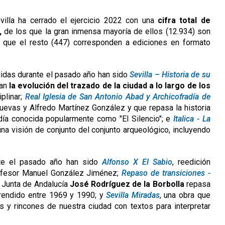
villa ha cerrado el ejercicio 2022 con una
cifra total de
,
de los que la gran inmensa mayoría de ellos (12.934) son
 que el resto (447) corresponden a ediciones en formato
idas durante el pasado año han sido
Sevilla – Historia de su
zan
la evolución del trazado de la ciudad a lo largo de los
plinar;
Real Iglesia de San Antonio Abad y Archicofradía de
Cuevas y Alfredo Martínez González y que repasa la historia
adía conocida popularmente como "El Silencio"; e
Italica - La
 una visión de conjunto del conjunto arqueológico, incluyendo
nte el pasado año han sido
Alfonso X El Sabio
, reedición
profesor Manuel González Jiménez;
Repaso de transiciones -
a Junta de Andalucía
José Rodríguez de la Borbolla
repasa
prendido entre 1969 y 1990; y
Sevilla Miradas
, una obra que
y rincones de nuestra ciudad con textos para interpretar