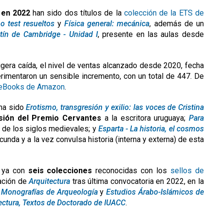
 en 2022
han sido dos títulos de la
colección de la ETS de
o test resueltos
y
Física general: mecánica
, además de un
tín de Cambridge - Unidad I
, presente en las aulas desde
igera caída, el nivel de ventas alcanzado desde 2020, fecha
rimentaron un sensible incremento, con un total de 447. De
eBooks de Amazon
.
 ha sido
Erotismo, transgresión y exilio: las voces de Cristina
esión del Premio Cervantes
a la escritora uruguaya;
Para
l de los siglos medievales; y
Esparta - La historia, el cosmos
ecunda y a la vez convulsa historia (interna y externa) de esta
a ya con
seis colecciones
reconocidas con los
sellos de
ración de
Arquitectura
tras última convocatoria en 2022, en la
Monografías de Arqueología
y
Estudios Árabo-Islámicos de
ectura, Textos de Doctorado de IUACC
.