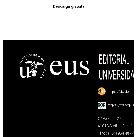
Descarga gratuita
:
https://dx.doi.or
:
https://ror.org/0
C/ Porvenir, 27
41013 Sevilla · España
Tfno.: (+34) 954 487 4