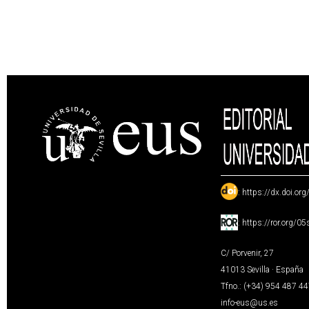
:
https://dx.doi.or
:
https://ror.org/0
C/ Porvenir, 27
41013 Sevilla · España
Tfno.: (+34) 954 487 4
info-eus@us.es