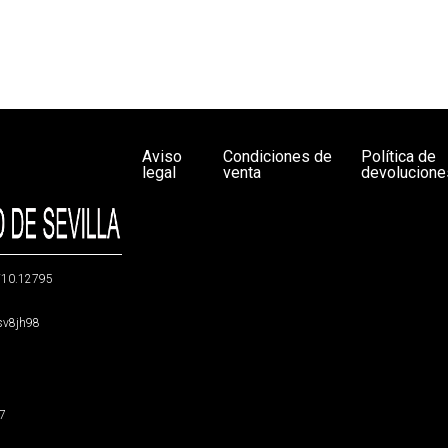
Aviso
Condiciones de
Política de
legal
venta
devolucione
g/10.12795
5sv8jh98
47