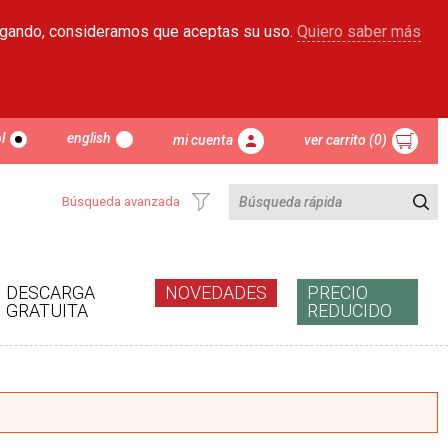
egando, consideramos que aceptas su uso.
Quiero saber más
l
english
mi cuenta
ver carrito (0)
Búsqueda avanzada
DESCARGA
NOVEDADES
PRECIO
GRATUITA
REDUCIDO