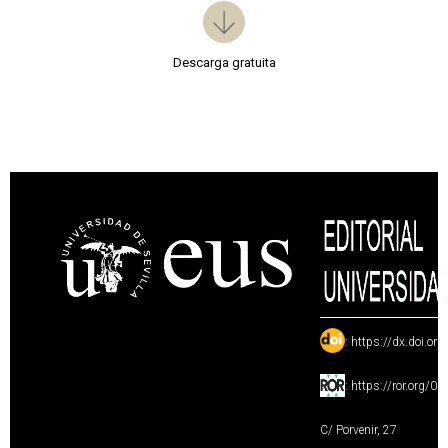
Descarga gratuita
:
https://dx.doi.or
:
https://ror.org/0
C/ Porvenir, 27