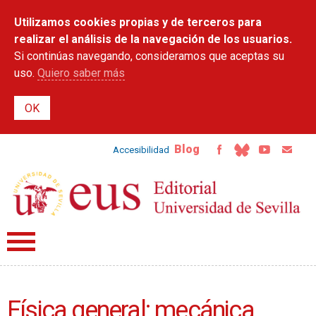
Pasar al
Utilizamos cookies propias y de terceros para
contenido
principal
realizar el análisis de la navegación de los usuarios.
Si continúas navegando, consideramos que aceptas su
uso.
Quiero saber más
Blog
Accesibilidad
Física general: mecánica