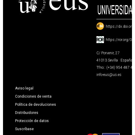
:
https://dx.doi.or
:
https://ror.org/0
C/ Porvenir, 27
41013 Sevilla · España
Tfno.: (+34) 954 487 4
info-eus@us.es
Aviso legal
Condiciones de venta
Política de devoluciones
Distribuidores
Protección de datos
Suscríbase