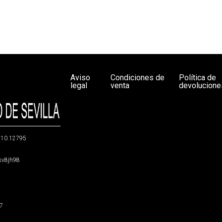
Aviso
Condiciones de
Política de
legal
venta
devolucione
g/10.12795
5sv8jh98
47