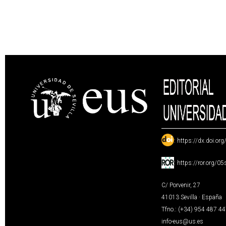
:
https://dx.doi.or
:
https://ror.org/0
C/ Porvenir, 27
41013 Sevilla · España
Tfno.: (+34) 954 487 4
info-eus@us.es