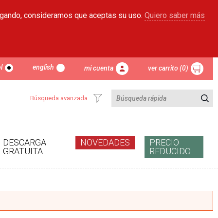
egando, consideramos que aceptas su uso.
Quiero saber más
l
english
mi cuenta
ver carrito (0)
Búsqueda avanzada
DESCARGA
NOVEDADES
PRECIO
GRATUITA
REDUCIDO