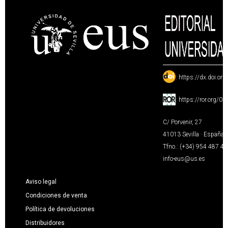
:
https://dx.doi.or
:
https://ror.org/0
C/ Porvenir, 27
41013 Sevilla · España
Tfno.: (+34) 954 487 4
info-eus@us.es
Aviso legal
Condiciones de venta
Política de devoluciones
Distribuidores