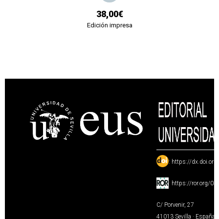
38,00€
Edición impresa
:
https://dx.doi.or
:
https://ror.org/0
C/ Porvenir, 27
41013 Sevilla · España