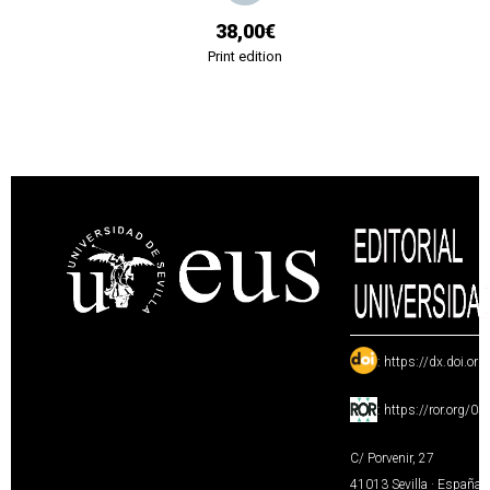
38,00€
Print edition
:
https://dx.doi.or
:
https://ror.org/0
C/ Porvenir, 27
41013 Sevilla · España