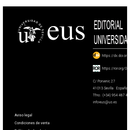
:
https://dx.doi.or
:
https://ror.org/0
C/ Porvenir, 27
41013 Sevilla · España
Tfno.: (+34) 954 487 4
info-eus@us.es
Aviso legal
Condiciones de venta