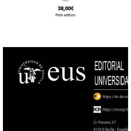
38,00€
Print edition
:
https://dx.doi.or
:
https://ror.org/0
C/ Porvenir, 27
41013 Sevilla · España