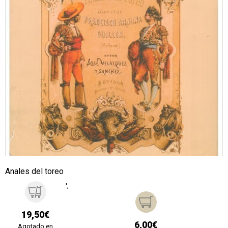
Anales del toreo
';
19,50€
6,00€
Agotado en