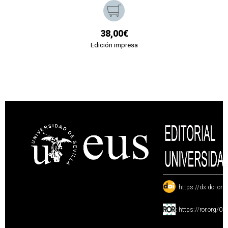
38,00€
Edición impresa
:
https://dx.doi.or
:
https://ror.org/0