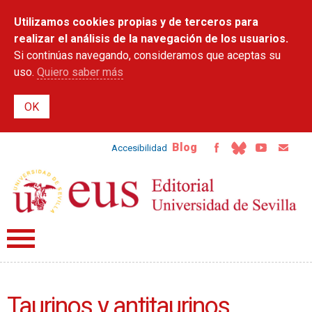
Pasar al
Utilizamos cookies propias y de terceros para
contenido
principal
realizar el análisis de la navegación de los usuarios.
Si continúas navegando, consideramos que aceptas su
uso.
Quiero saber más
Blog
Accesibilidad
Taurinos y antitaurinos.