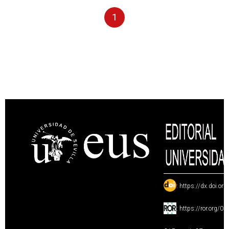
1
:
https://dx.doi.or
:
https://ror.org/0