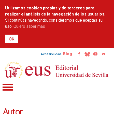
Pasar al
Utilizamos cookies propias y de terceros para
contenido
principal
realizar el análisis de la navegación de los usuarios.
Si continúas navegando, consideramos que aceptas su
uso.
Quiero saber más
Blog
Accesibilidad
Autor