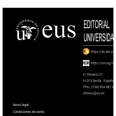
:
https://dx.doi.or
:
https://ror.org/0
C/ Porvenir, 27
41013 Sevilla · España
Tfno.: (+34) 954 487 4
info-eus@us.es
Aviso legal
Condiciones de venta