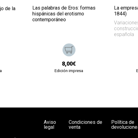
Las palabras de Eros: formas
La empresa
jo de la
hispánicas del erotismo
1844)
contemporáneo
Variacione
construcció
española
8,00€
a
Edición impresa
Aviso
Condiciones de
Política de
legal
venta
devolucione