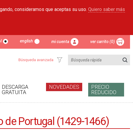
egando, consideramos que aceptas su uso.
Quiero saber más
l
english
mi cuenta
ver carrito (0)
Búsqueda avanzada
DESCARGA
NOVEDADES
PRECIO
GRATUITA
REDUCIDO
dro de Portugal (1429-1466)