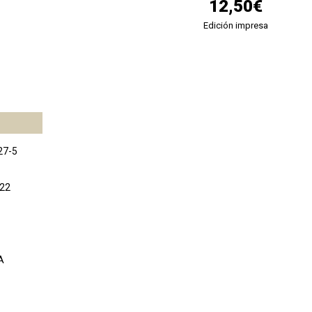
12,50€
Edición impresa
27-5
022
A