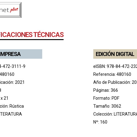
FICACIONES TÉCNICAS
 IMPRESA
EDICIÓN DIGITAL
4-472-3111-9
eISBN: 978-84-472-23
 480160
Referencia: 480160
icación: 2021
Año de Publicación: 2
8
Páginas: 366
 x 21
Formato: PDF
ión: Rústica
Tamaño: 3062
ITERATURA
Colección:
LITERATUR
Nº: 160