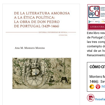
Este libro re
de Portugal (
las tres comp
contempto de
vital de un 
Renacimiento 
CÓMO CI
Montero M
1466).
Sevi
ht
Reseña