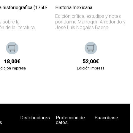
 historiográfica (1750-
Historia mexicana
Edición crítica, estudios y notas
s sobre la
por Jaime Marroquín Arredondo y
n de la literatura
José Luis Nogales Baena
18,00€
52,00€
Edición impresa
Edición impresa
Distribuidores
Protección de
Suscríbase
s
datos