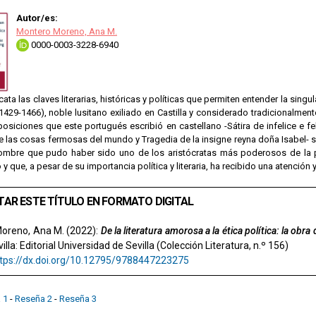
Autor/es:
Montero Moreno, Ana M.
0000-0003-3228-6940
scata las claves literarias, históricas y políticas que permiten entender la sin
1429-1466), noble lusitano exiliado en Castilla y considerado tradicionalmen
osiciones que este portugués escribió en castellano -Sátira de infelice e f
 las cosas fermosas del mundo y Tragedia de la insigne reyna doña Isabel- s
hombre que pudo haber sido uno de los aristócratas más poderosos de la pe
y que, a pesar de su importancia política y literaria, ha recibido una atención
TAR ESTE TÍTULO EN FORMATO DIGITAL
oreno, Ana M. (2022):
De la literatura amorosa a la ética política: la ob
lla: Editorial Universidad de Sevilla (Colección Literatura, n.º 156)
tps://dx.doi.org/10.12795/9788447223275
 1
-
Reseña 2
-
Reseña 3