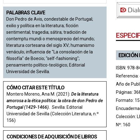
PALABRAS CLAVE
Don Pedro de Avis, condestable de Portugal;
exilio y política en la literatura; ficción
sentimental; tragedia; sátira; tradición de
ESPECI
contemptu mundi o menosprecio del mundo;
literatura cortesana del siglo XV; humanismo
venáculo; influencia de "La consolación de la
EDICIÓN
filosofía" de Boecio; "self-fashioning";
pensamiento político-teológico; Editorial
ISBN: 978-8
Universidad de Sevilla.
Referencia:
Año de Publ
CÓMO CITAR ESTE TÍTULO
Páginas: 36
Montero Moreno, Ana M. (2021):
De la literatura
Formato: 15
amorosa a la ética política: la obra de don Pedro de
Portugal (1429-1466).
Sevilla: Editorial
Encuadernac
Universidad de Sevilla (Colección Literatura, n.º
Colección:
L
156)
Nº: 160
CONDICIONES DE ADQUISICIÓN DE LIBROS