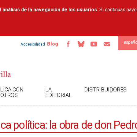
Pasar al
 análisis de la navegación de los usuarios.
contenido
Si continúas nav
principal
españo
Blog
Accesibilidad
LICA CON
LA
DISTRIBUIDORES
OTROS
EDITORIAL
tica política: la obra de don Pe