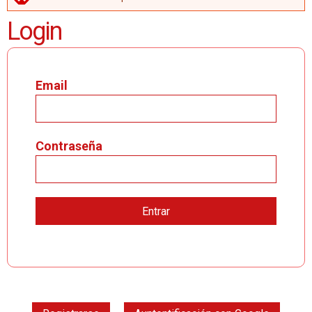
MENSAJE DE ERROR
Login
Email
Contraseña