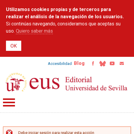
Pasar al
Utilizamos cookies propias y de terceros para
contenido
principal
realizar el análisis de la navegación de los usuarios.
Si continúas navegando, consideramos que aceptas su
uso.
Quiero saber más
Blog
Accesibilidad
Debe iniciar sesión para realizar esta acción