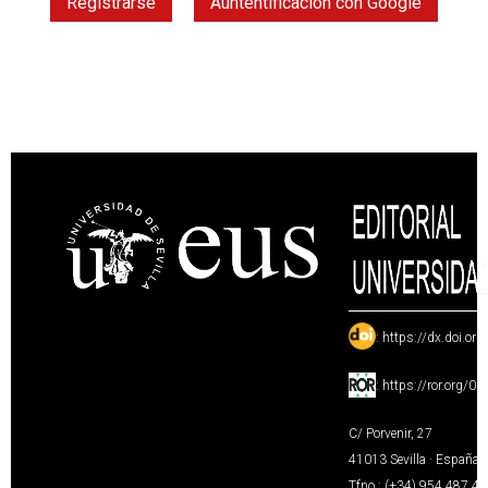
Registrarse
Auntentificación con Google
:
https://dx.doi.or
:
https://ror.org/0
C/ Porvenir, 27
41013 Sevilla · España
Tfno.: (+34) 954 487 4