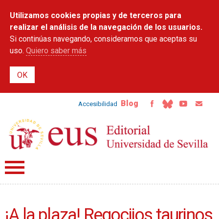
Pasar al
Utilizamos cookies propias y de terceros para
contenido
principal
realizar el análisis de la navegación de los usuarios.
Si continúas navegando, consideramos que aceptas su
uso.
Quiero saber más
Blog
Accesibilidad
¡A la plaza! Regocijos taurinos