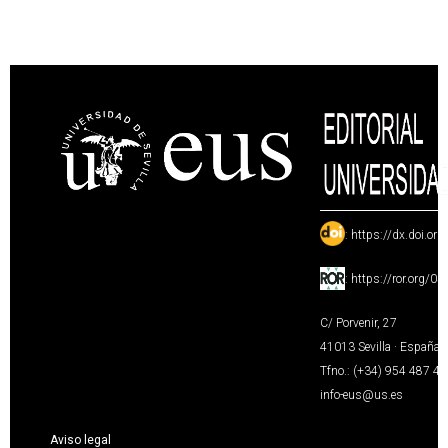
:
https://dx.doi.or
:
https://ror.org/0
C/ Porvenir, 27
41013 Sevilla · España
Tfno.: (+34) 954 487 4
info-eus@us.es
Aviso legal