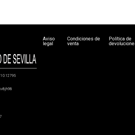
Aviso
Condiciones de
Política de
legal
venta
devolucione
g/10.12795
5sv8jh98
47