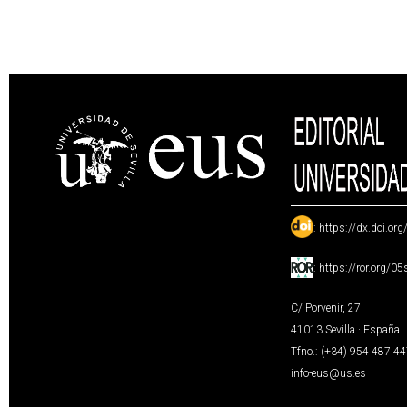
:
https://dx.doi.or
:
https://ror.org/0
C/ Porvenir, 27
41013 Sevilla · España
Tfno.: (+34) 954 487 4
info-eus@us.es