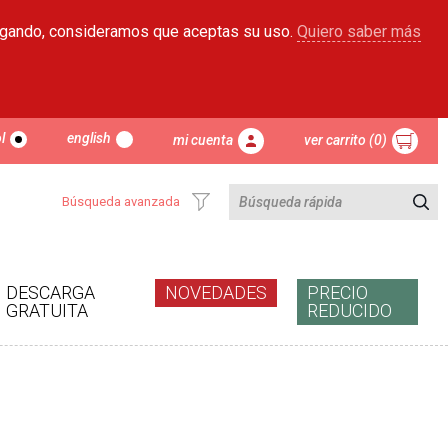
egando, consideramos que aceptas su uso.
Quiero saber más
l
english
mi cuenta
ver carrito (0)
Búsqueda avanzada
DESCARGA
NOVEDADES
PRECIO
GRATUITA
REDUCIDO