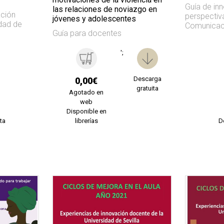
Guía de in
las relaciones de noviazgo en
ación
perspectiv
jóvenes y adolescentes
idad de
Comunicac
Guía para docentes
';
Descarga
0,00€
gratuita
Agotado en
web
Disponible en
ta
librerías
D