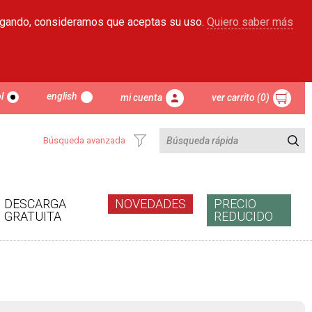
egando, consideramos que aceptas su uso.
Quiero saber más
l
english
mi cuenta
ver carrito (0)
Búsqueda avanzada
DESCARGA
NOVEDADES
PRECIO
GRATUITA
REDUCIDO