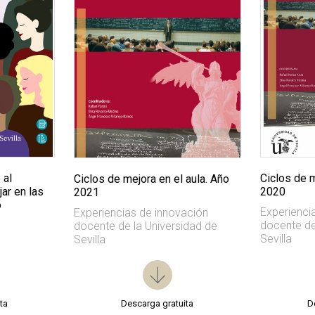
 al
Ciclos de m
Ciclos de mejora en el aula. Año
ar en las
2020
2021
o
Experienci
Experiencias de innovación
docente de
docente de la Universidad de
Sevilla
Sevilla
ta
Descarga gratuita
D