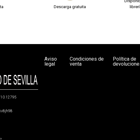
Disponib
ta
Descarga gratuita
librer
Aviso
Condiciones de
Política de
legal
venta
devolucione
g/10.12795
5sv8jh98
47