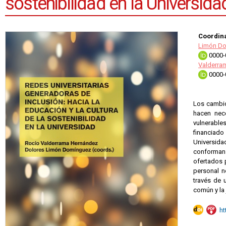
sostenibilidad en la Universida
Coordin
Limón Do
0000-
Valderra
0000-
Los cambio
hacen nec
vulnerables
financiado
Universidad
conforman e
ofertados p
personal n
través de 
común y la 
ht