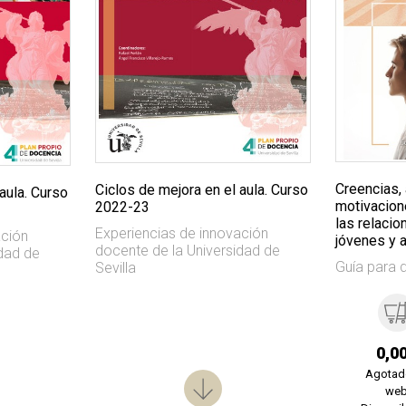
Creencias, 
Ciclos de mejora en el aula. Curso
aula. Curso
motivacione
2022-23
las relaci
Experiencias de innovación
ación
jóvenes y 
docente de la Universidad de
idad de
Guía para 
Sevilla
0,0
Agotad
we