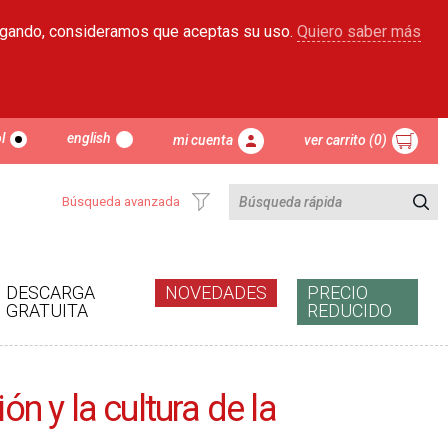
egando, consideramos que aceptas su uso.
Quiero saber más
l
english
mi cuenta
ver carrito (0)
Búsqueda avanzada
DESCARGA
NOVEDADES
PRECIO
GRATUITA
REDUCIDO
n y la cultura de la