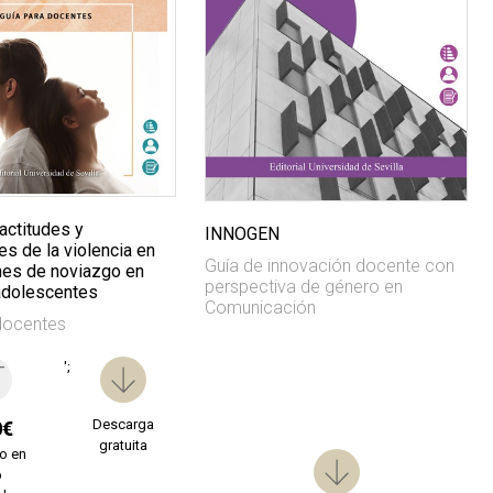
actitudes y
INNOGEN
s de la violencia en
Guía de innovación docente con
ones de noviazgo en
perspectiva de género en
adolescentes
Comunicación
docentes
';
Descarga
0€
gratuita
o en
b