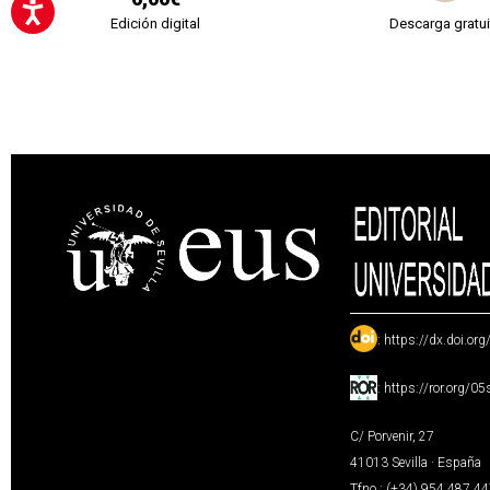
Edición digital
Descarga gratui
:
https://dx.doi.or
:
https://ror.org/0
C/ Porvenir, 27
41013 Sevilla · España
Tfno.: (+34) 954 487 4