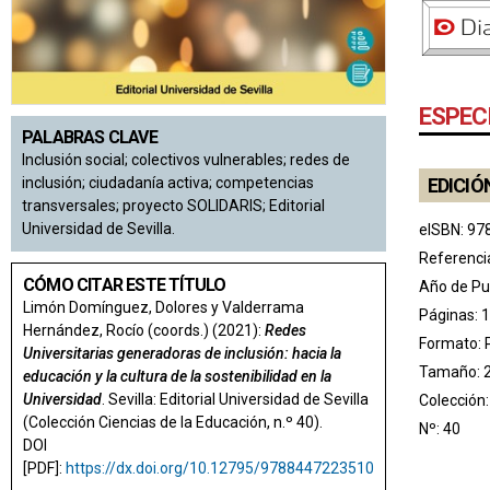
ESPEC
PALABRAS CLAVE
Inclusión social; colectivos vulnerables; redes de
inclusión; ciudadanía activa; competencias
EDICIÓ
transversales; proyecto SOLIDARIS; Editorial
Universidad de Sevilla.
eISBN: 97
Referenci
CÓMO CITAR ESTE TÍTULO
Año de Pu
Limón Domínguez, Dolores y Valderrama
Páginas: 
Hernández, Rocío (coords.) (2021):
Redes
Formato: 
Universitarias generadoras de inclusión: hacia la
Tamaño: 
educación y la cultura de la sostenibilidad en la
Universidad
. Sevilla: Editorial Universidad de Sevilla
Colección
(Colección Ciencias de la Educación, n.º 40).
Nº: 40
DOI
[PDF]:
https://dx.doi.org/10.12795/9788447223510