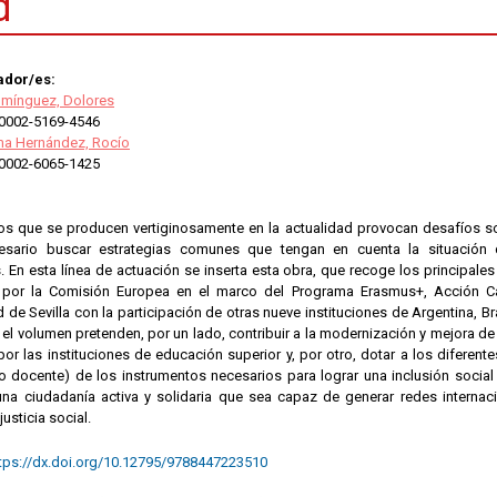
d
ador/es:
mínguez, Dolores
0002-5169-4546
ma Hernández, Rocío
0002-6065-1425
s que se producen vertiginosamente en la actualidad provocan desafíos soc
esario buscar estrategias comunes que tengan en cuenta la situación 
. En esta línea de actuación se inserta esta obra, que recoge los principale
 por la Comisión Europea en el marco del Programa Erasmus+, Acción Ca
 de Sevilla con la participación de otras nueve instituciones de Argentina, Br
l volumen pretenden, por un lado, contribuir a la modernización y mejora de 
or las instituciones de educación superior y, por otro, dotar a los diferent
o docente) de los instrumentos necesarios para lograr una inclusión social e
una ciudadanía activa y solidaria que sea capaz de generar redes interna
justicia social.
tps://dx.doi.org/10.12795/9788447223510