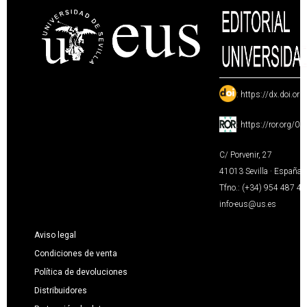
:
https://dx.doi.or
:
https://ror.org/0
C/ Porvenir, 27
41013 Sevilla · España
Tfno.: (+34) 954 487 4
info-eus@us.es
Aviso legal
Condiciones de venta
Política de devoluciones
Distribuidores