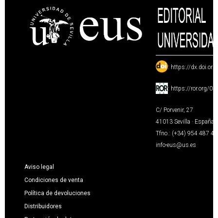
:
https://dx.doi.or
:
https://ror.org/0
C/ Porvenir, 27
41013 Sevilla · España
Tfno.: (+34) 954 487 4
info-eus@us.es
Aviso legal
Condiciones de venta
Política de devoluciones
Distribuidores