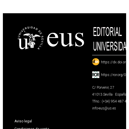
:
https://dx.doi.or
:
https://ror.org/0
C/ Porvenir, 27
41013 Sevilla · España
Tfno.: (+34) 954 487 4
info-eus@us.es
Aviso legal