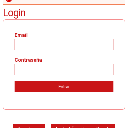
MENSAJE DE ERROR
Login
Email
Contraseña