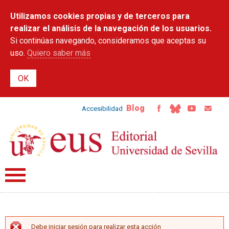
Pasar al
Utilizamos cookies propias y de terceros para
contenido
principal
realizar el análisis de la navegación de los usuarios.
Si continúas navegando, consideramos que aceptas su
uso.
Quiero saber más
Blog
Accesibilidad
Debe iniciar sesión para realizar esta acción