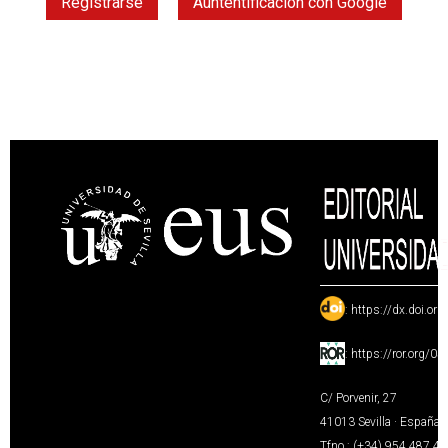
Registrarse
Auntentificación con Google
:
https://dx.doi.or
:
https://ror.org/0
C/ Porvenir, 27
41013 Sevilla · España
Tfno.: (+34) 954 487 4