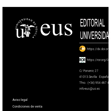
:
https://dx.doi.or
:
https://ror.org/0
C/ Porvenir, 27
41013 Sevilla · España
Tfno.: (+34) 954 487 4
info-eus@us.es
Aviso legal
Condiciones de venta