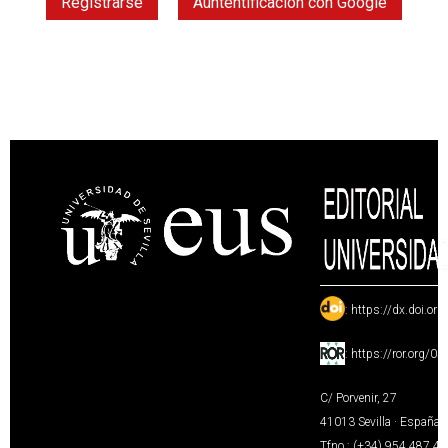
Registrarse
Auntentificación con Google
:
https://dx.doi.or
:
https://ror.org/0
C/ Porvenir, 27
41013 Sevilla · España
Tfno.: (+34) 954 487 4