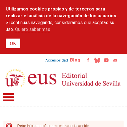
Pasar al
Utilizamos cookies propias y de terceros para
contenido
principal
realizar el análisis de la navegación de los usuarios.
Si continúas navegando, consideramos que aceptas su
uso.
Quiero saber más
Blog
Accesibilidad
Debe iniciar sesión para realizar esta acción