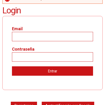
MENSAJE DE ERROR
Login
Email
Contraseña