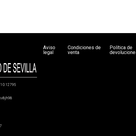
Aviso
Condiciones de
Política de
legal
venta
devolucione
g/10.12795
5sv8jh98
47