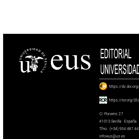
:
https://dx.doi.or
:
https://ror.org/0
C/ Porvenir, 27
41013 Sevilla · España
Tfno.: (+34) 954 487 4
info-eus@us.es