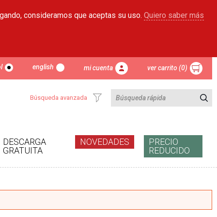
egando, consideramos que aceptas su uso.
Quiero saber más
l
english
mi cuenta
ver carrito (0)
Búsqueda avanzada
DESCARGA
NOVEDADES
PRECIO
GRATUITA
REDUCIDO