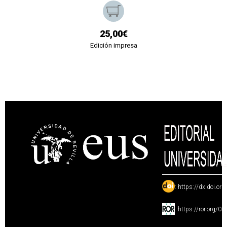
25,00€
Edición impresa
:
https://dx.doi.or
:
https://ror.org/0