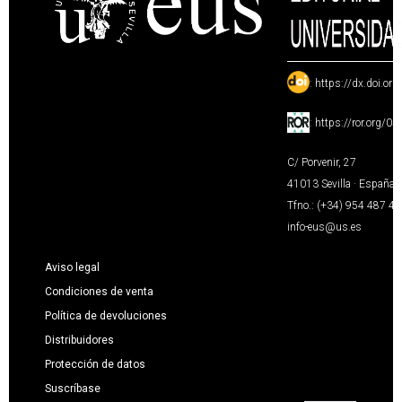
:
https://dx.doi.or
:
https://ror.org/0
C/ Porvenir, 27
41013 Sevilla · España
Tfno.: (+34) 954 487 4
info-eus@us.es
Aviso legal
Condiciones de venta
Política de devoluciones
Distribuidores
Protección de datos
Suscríbase