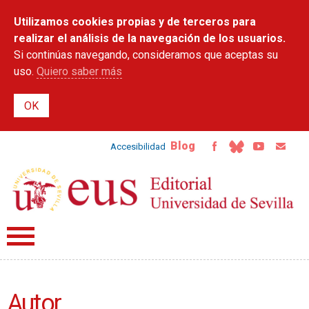
Pasar al
Utilizamos cookies propias y de terceros para
contenido
principal
realizar el análisis de la navegación de los usuarios.
Si continúas navegando, consideramos que aceptas su
uso.
Quiero saber más
Blog
Accesibilidad
Autor