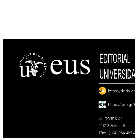
:
https://dx.doi.or
:
https://ror.org/0
C/ Porvenir, 27
41013 Sevilla · España
Tfno.: (+34) 954 487 4