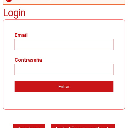
MENSAJE DE ERROR
Login
Email
Contraseña