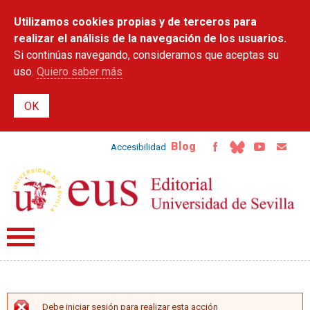
Pasar al
Utilizamos cookies propias y de terceros para
contenido
principal
realizar el análisis de la navegación de los usuarios.
Si continúas navegando, consideramos que aceptas su
uso.
Quiero saber más
Blog
Accesibilidad
Debe iniciar sesión para realizar esta acción