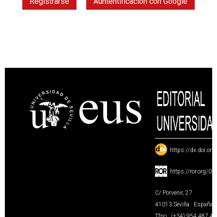
Registrarse
Auntentificación con Google
:
https://dx.doi.or
:
https://ror.org/0
C/ Porvenir, 27
41013 Sevilla · España
Tfno.: (+34) 954 487 4