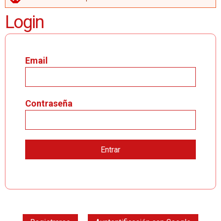
MENSAJE DE ERROR
Login
Email
Contraseña