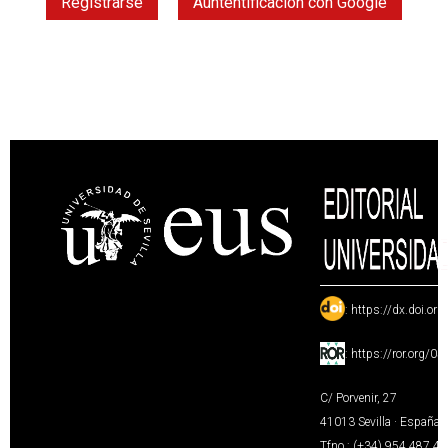
Registrarse
Auntentificación con Google
:
https://dx.doi.or
:
https://ror.org/0
C/ Porvenir, 27
41013 Sevilla · España
Tfno.: (+34) 954 487 4