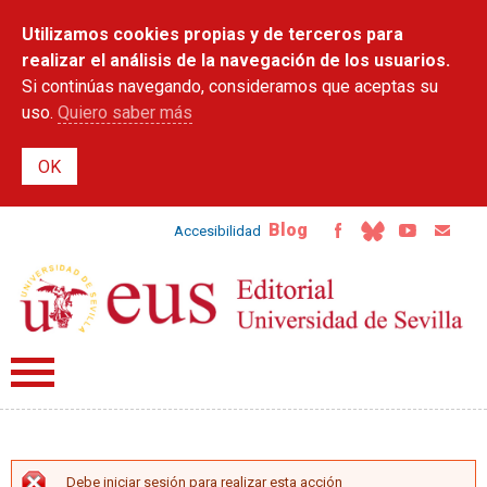
Pasar al
Utilizamos cookies propias y de terceros para
contenido
principal
realizar el análisis de la navegación de los usuarios.
Si continúas navegando, consideramos que aceptas su
uso.
Quiero saber más
Blog
Accesibilidad
Debe iniciar sesión para realizar esta acción