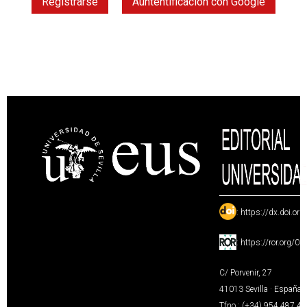
Registrarse
Auntentificación con Google
:
https://dx.doi.or
:
https://ror.org/0
C/ Porvenir, 27
41013 Sevilla · España
Tfno.: (+34) 954 487 4