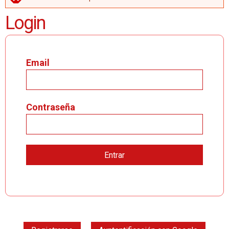
MENSAJE DE ERROR
Login
Email
Contraseña