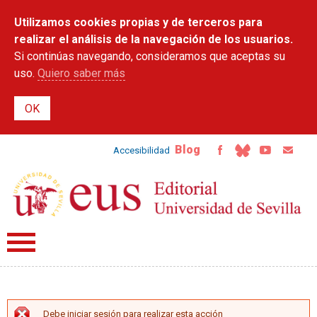
Pasar al
Utilizamos cookies propias y de terceros para
contenido
principal
realizar el análisis de la navegación de los usuarios.
Si continúas navegando, consideramos que aceptas su
uso.
Quiero saber más
Blog
Accesibilidad
Debe iniciar sesión para realizar esta acción