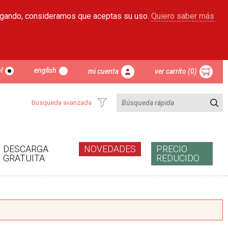
egando, consideramos que aceptas su uso.
Quiero saber más
l
english
mi cuenta
ver carrito (0)
Búsqueda avanzada
DESCARGA
NOVEDADES
PRECIO
GRATUITA
REDUCIDO