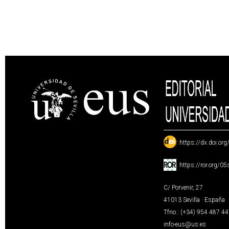
:
https://dx.doi.or
:
https://ror.org/0
C/ Porvenir, 27
41013 Sevilla · España
Tfno.: (+34) 954 487 4
info-eus@us.es