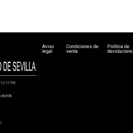
Aviso
Condiciones de
Política de
legal
venta
devolucione
g/10.12795
5sv8jh98
47