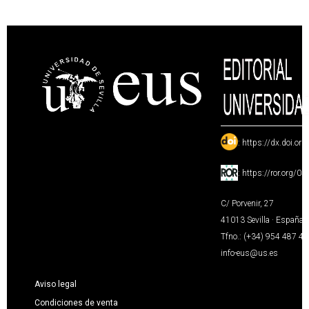
:
https://dx.doi.or
:
https://ror.org/0
C/ Porvenir, 27
41013 Sevilla · España
Tfno.: (+34) 954 487 4
info-eus@us.es
Aviso legal
Condiciones de venta