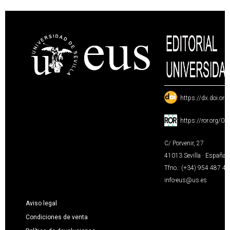
:
https://dx.doi.or
:
https://ror.org/0
C/ Porvenir, 27
41013 Sevilla · España
Tfno.: (+34) 954 487 4
info-eus@us.es
Aviso legal
Condiciones de venta