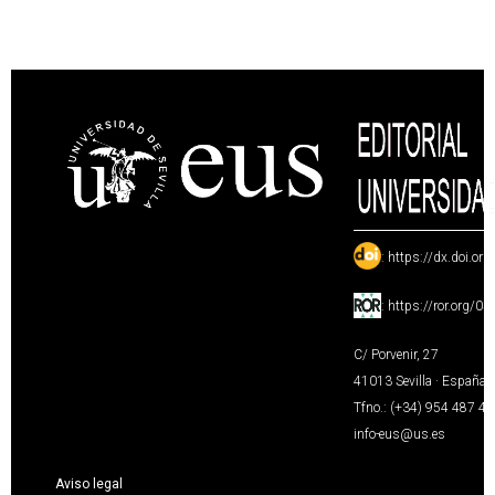
:
https://dx.doi.or
:
https://ror.org/0
C/ Porvenir, 27
41013 Sevilla · España
Tfno.: (+34) 954 487 4
info-eus@us.es
Aviso legal