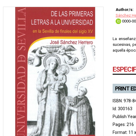
Author/s:
Sánchez He
0000-00
La enseñanza
sucesivas, p
aquella época
ESPECI
PRINT E
ISBN: 978-8
Id: 300163
Publish Yea
Pages: 216
Format: 11 