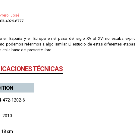
rrero, José
03-4926-6777
 en España y en Europa en el paso del siglo XV al XVI no estaba explíc
ero podemos referirnos a algo similar. El estudio de estas diferentes etapa
 es la base del presente libro.
FICACIONES TÉCNICAS
DITION
4-472-1202-6
r: 2010
x 18 cm