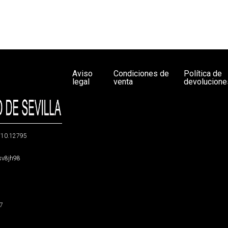
Aviso
Condiciones de
Política de
legal
venta
devolucione
g/10.12795
5sv8jh98
47