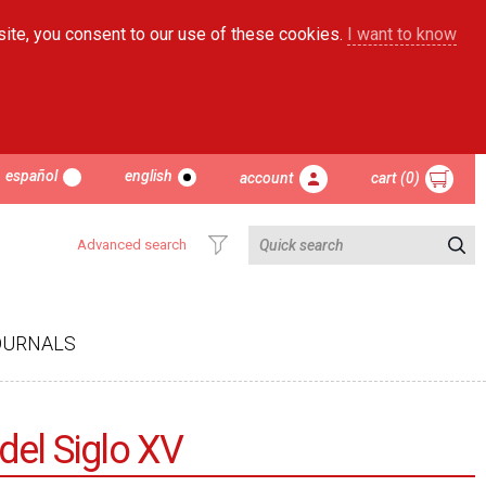
site, you consent to our use of these cookies.
I want to know
español
english
account
cart (0)
Advanced search
OURNALS
 del Siglo XV