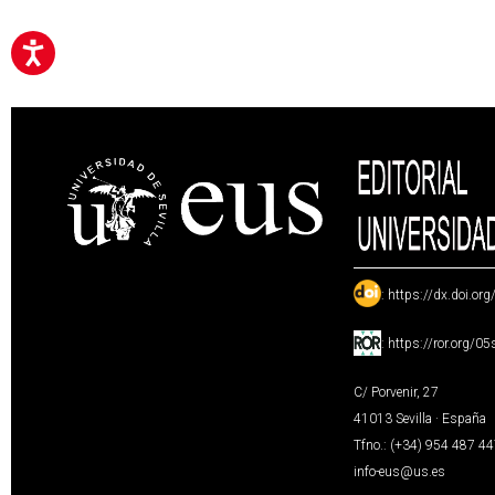
:
https://dx.doi.or
:
https://ror.org/0
C/ Porvenir, 27
41013 Sevilla · España
Tfno.: (+34) 954 487 4
info-eus@us.es