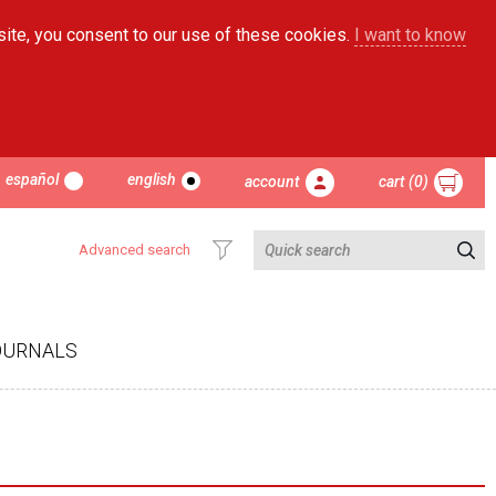
site, you consent to our use of these cookies.
I want to know
español
english
account
cart (0)
Advanced search
OURNALS