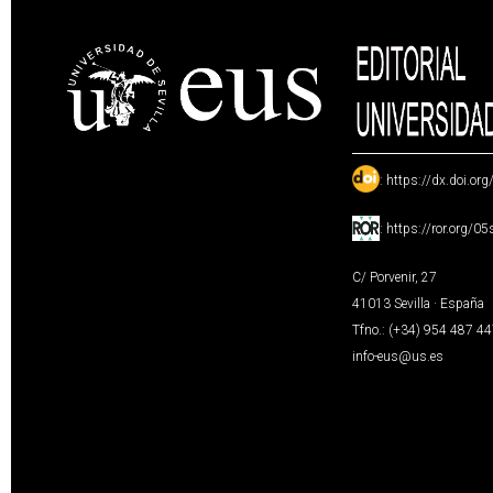
:
https://dx.doi.or
:
https://ror.org/0
C/ Porvenir, 27
41013 Sevilla · España
Tfno.: (+34) 954 487 4
info-eus@us.es