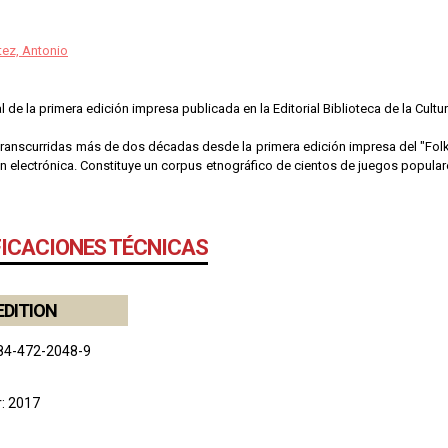
tez, Antonio
al de la primera edición impresa publicada en la Editorial Biblioteca de la Cult
anscurridas más de dos décadas desde la primera edición impresa del "Folklor
n electrónica. Constituye un corpus etnográfico de cientos de juegos popula
FICACIONES TÉCNICAS
EDITION
84-472-2048-9
r: 2017