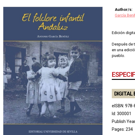
Author/s:
García Bení
Edición digit
Después de tr
en una edició
pueblo.
ESPECI
DIGITAL 
eISBN: 978-
Id: 300001
Publish Yea
Pages: 234