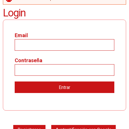
MENSAJE DE ERROR
Login
Email
Contraseña