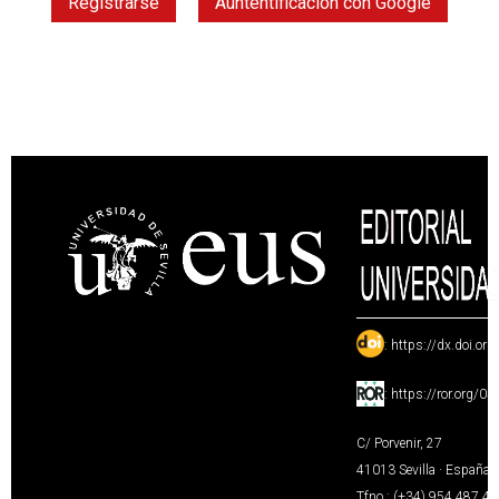
Registrarse
Auntentificación con Google
:
https://dx.doi.or
:
https://ror.org/0
C/ Porvenir, 27
41013 Sevilla · España
Tfno.: (+34) 954 487 4