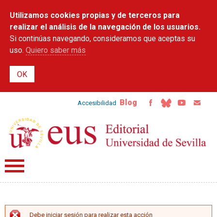
Pasar al
Utilizamos cookies propias y de terceros para
contenido
principal
realizar el análisis de la navegación de los usuarios.
Si continúas navegando, consideramos que aceptas su
uso.
Quiero saber más
Blog
Accesibilidad
Debe iniciar sesión para realizar esta acción