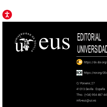
:
https://dx.doi.or
:
https://ror.org/0
C/ Porvenir, 27
41013 Sevilla · España
Tfno.: (+34) 954 487 4
info-eus@us.es