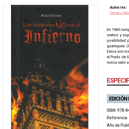
Autor/es:
Serrano Ma
En 1960 cump
cretino y so
posibilidad 
guateques. Úl
Estos son los
el Prado de S
nunca salió a
ESPECI
EDICIÓN
ISBN: 978-8
Referencia:
Año de Publ