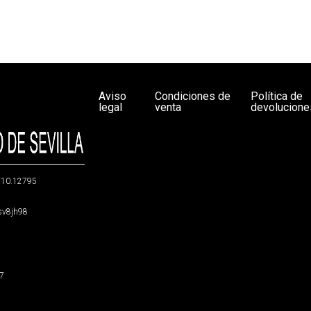
Aviso
Condiciones de
Política de
legal
venta
devolucione
g/10.12795
5sv8jh98
47