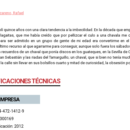
careno, Rafael
lí quince años con una clara tendencia a la imbecilidad. En la década que e
plagaitas, que me había creído que por pellizcar el culo a una chavala me 
para ser admitido en un grupo de gente de mi edad era convertirme en el 
timo recurso al que agarrarme para conseguir, aunque solo fuera los sábados p
 recuerdos de un chaval que ponía discos en los guateques, en la Sevilla de 
an Sebastián y las riadas del Tamarguillo; un chaval, que si bien no tenía mu
 la calle sin llevar en sus bolsillos cuarto y mitad de curiosidad, la obsesión 
FICACIONES TÉCNICAS
 IMPRESA
4-472-1412-9
 300169
icación: 2012