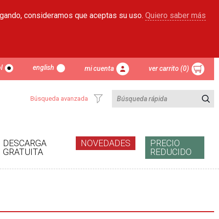
egando, consideramos que aceptas su uso.
Quiero saber más
l
english
mi cuenta
ver carrito (0)
Búsqueda avanzada
DESCARGA
NOVEDADES
PRECIO
GRATUITA
REDUCIDO