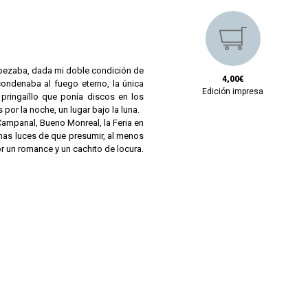
mpezaba, dada mi doble condición de
4,00€
condenaba al fuego eterno, la única
Edición impresa
pringaíllo que ponía discos en los
or la noche, un lugar bajo la luna.
Campanal, Bueno Monreal, la Feria en
chas luces de que presumir, al menos
por un romance y un cachito de locura.