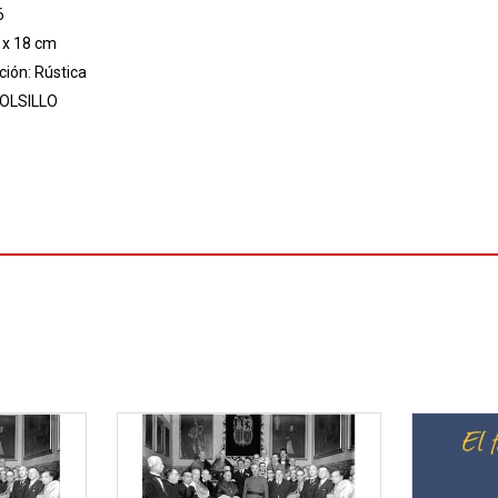
6
 x 18 cm
ión: Rústica
OLSILLO