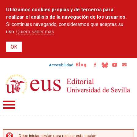
Pasar al
Utilizamos cookies propias y de terceros para
contenido
principal
realizar el análisis de la navegación de los usuarios.
Si continúas navegando, consideramos que aceptas su
uso.
Quiero saber más
Blog
Accesibilidad
Debe iniciar sesión para realizar esta acción