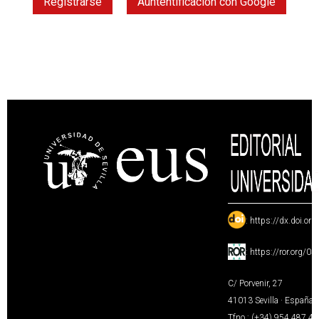
Registrarse
Auntentificación con Google
:
https://dx.doi.or
:
https://ror.org/0
C/ Porvenir, 27
41013 Sevilla · España
Tfno.: (+34) 954 487 4