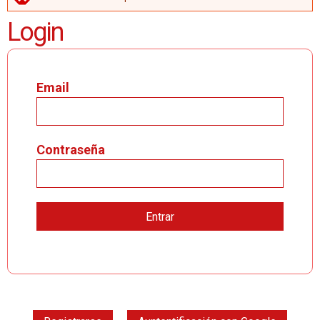
MENSAJE DE ERROR
Login
Email
Contraseña