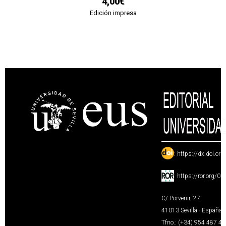
4,00€
Edición impresa
:
https://dx.doi.or
:
https://ror.org/0
C/ Porvenir, 27
41013 Sevilla · España
Tfno.: (+34) 954 487 4