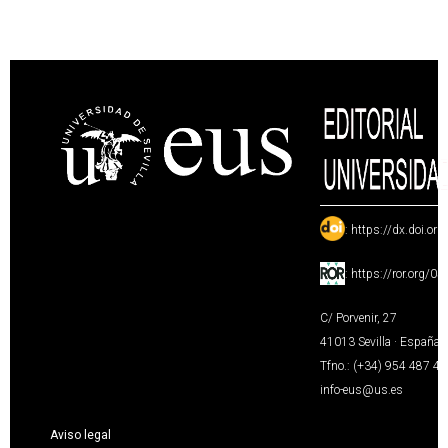
:
https://dx.doi.or
:
https://ror.org/0
C/ Porvenir, 27
41013 Sevilla · España
Tfno.: (+34) 954 487 4
info-eus@us.es
Aviso legal