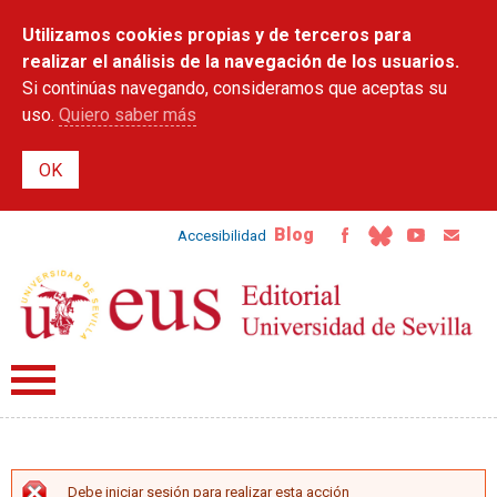
Pasar al
Utilizamos cookies propias y de terceros para
contenido
principal
realizar el análisis de la navegación de los usuarios.
Si continúas navegando, consideramos que aceptas su
uso.
Quiero saber más
Blog
Accesibilidad
Debe iniciar sesión para realizar esta acción