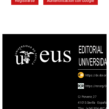
Registrarse
Auntentificación con Google
:
https://dx.doi.or
:
https://ror.org/0
C/ Porvenir, 27
41013 Sevilla · España
Tfno.: (+34) 954 487 4