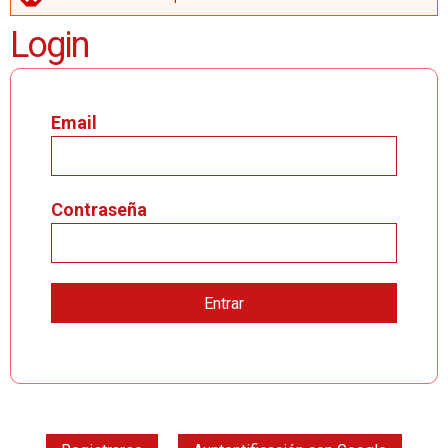
MENSAJE DE ERROR
Login
Email
Contraseña