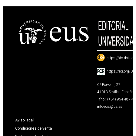
:
https://dx.doi.or
:
https://ror.org/0
C/ Porvenir, 27
41013 Sevilla · España
Tfno.: (+34) 954 487 4
info-eus@us.es
Aviso legal
Condiciones de venta