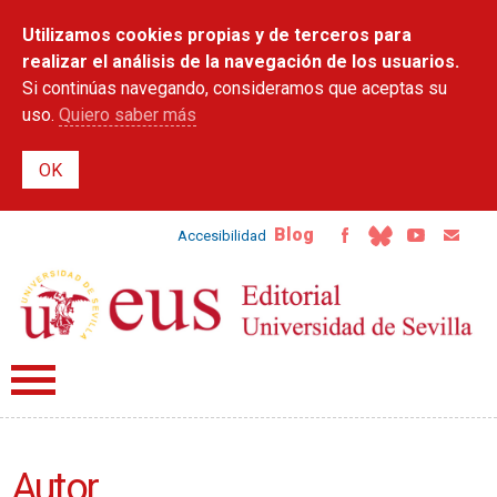
Pasar al
Utilizamos cookies propias y de terceros para
contenido
principal
realizar el análisis de la navegación de los usuarios.
Si continúas navegando, consideramos que aceptas su
uso.
Quiero saber más
Blog
Accesibilidad
Autor