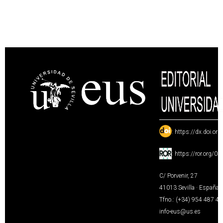
:
https://dx.doi.or
:
https://ror.org/0
C/ Porvenir, 27
41013 Sevilla · España
Tfno.: (+34) 954 487 4
info-eus@us.es