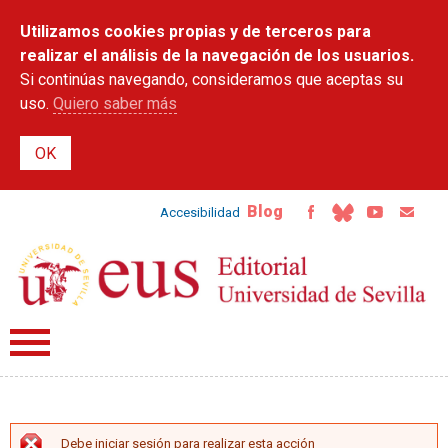
Pasar al
Utilizamos cookies propias y de terceros para
contenido
principal
realizar el análisis de la navegación de los usuarios.
Si continúas navegando, consideramos que aceptas su
uso.
Quiero saber más
Blog
Accesibilidad
Debe iniciar sesión para realizar esta acción