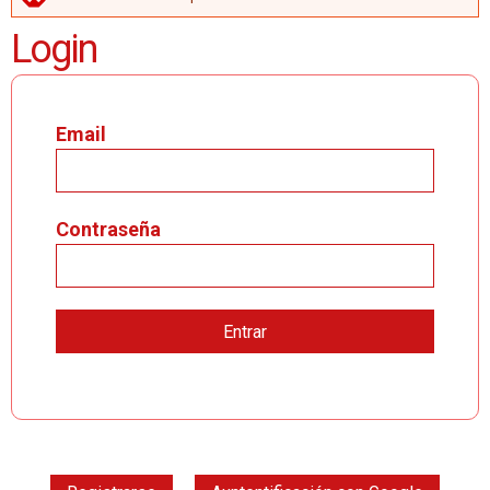
MENSAJE DE ERROR
Login
Email
Contraseña