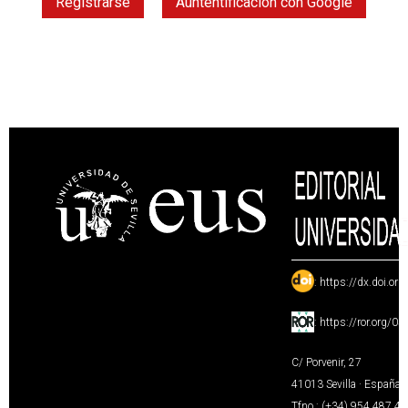
Registrarse
Auntentificación con Google
:
https://dx.doi.or
:
https://ror.org/0
C/ Porvenir, 27
41013 Sevilla · España
Tfno.: (+34) 954 487 4