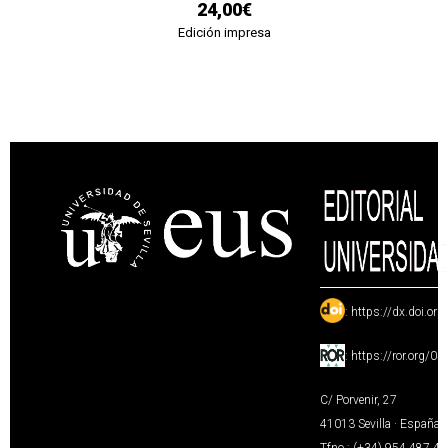
24,00€
Edición impresa
:
https://dx.doi.or
:
https://ror.org/0
C/ Porvenir, 27
41013 Sevilla · España
Tfno.: (+34) 954 487 4