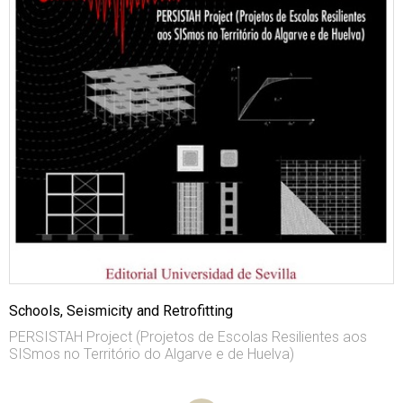
Schools, Seismicity and Retrofitting
PERSISTAH Project (Projetos de Escolas Resilientes aos
SISmos no Território do Algarve e de Huelva)